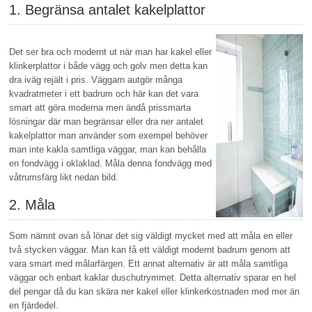
1. Begränsa antalet kakelplattor
Det ser bra och modernt ut när man har kakel eller
klinkerplattor i både vägg och golv men detta kan
dra iväg rejält i pris. Väggarn autgör många
kvadratmeter i ett badrum och här kan det vara
smart att göra moderna men ändå prissmarta
lösningar där man begränsar eller dra ner antalet
kakelplattor man använder som exempel behöver
man inte kakla samtliga väggar, man kan behålla
en fondvägg i oklaklad. Måla denna fondvägg med
våtrumsfärg likt nedan bild.
2. Måla
Som nämnt ovan så lönar det sig väldigt mycket med att måla en eller
två stycken väggar. Man kan få ett väldigt modernt badrum genom att
vara smart med målarfärgen. Ett annat alternativ är att måla samtliga
väggar och enbart kaklar duschutrymmet. Detta alternativ sparar en hel
del pengar då du kan skära ner kakel eller klinkerkostnaden med mer än
en fjärdedel.