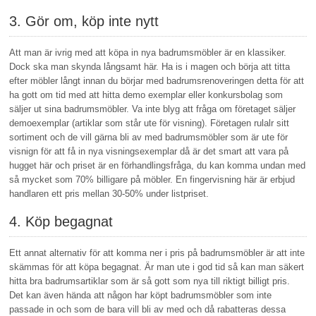
3. Gör om, köp inte nytt
Att man är ivrig med att köpa in nya badrumsmöbler är en klassiker.
Dock ska man skynda långsamt här. Ha is i magen och börja att titta
efter möbler långt innan du börjar med badrumsrenoveringen detta för att
ha gott om tid med att hitta demo exemplar eller konkursbolag som
säljer ut sina badrumsmöbler. Va inte blyg att fråga om företaget säljer
demoexemplar (artiklar som står ute för visning). Företagen rulalr sitt
sortiment och de vill gärna bli av med badrumsmöbler som är ute för
visnign för att få in nya visningsexemplar då är det smart att vara på
hugget här och priset är en förhandlingsfråga, du kan komma undan med
så mycket som 70% billigare på möbler. En fingervisning här är erbjud
handlaren ett pris mellan 30-50% under listpriset.
4. Köp begagnat
Ett annat alternativ för att komma ner i pris på badrumsmöbler är att inte
skämmas för att köpa begagnat. Är man ute i god tid så kan man säkert
hitta bra badrumsartiklar som är så gott som nya till riktigt billigt pris.
Det kan även hända att någon har köpt badrumsmöbler som inte
passade in och som de bara vill bli av med och då rabatteras dessa